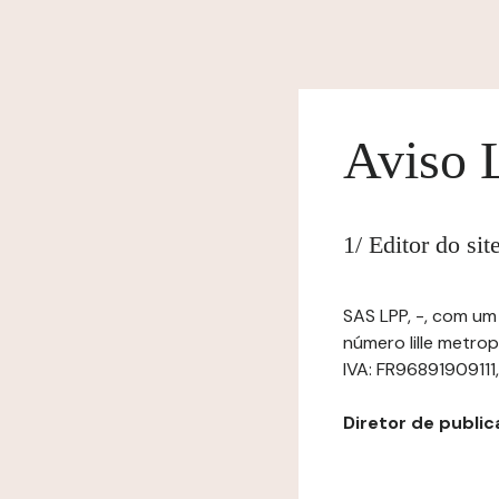
Aviso 
1/ Editor do si
SAS LPP, -, com um
número lille metr
IVA: FR96891909111, t
Diretor de publica