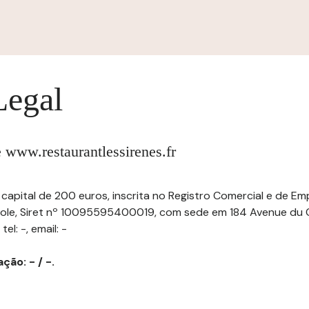
Legal
te www.restaurantlessirenes.fr
 capital de 200 euros, inscrita no Registro Comercial e de E
opole, Siret nº 10095595400019, com sede em 184 Avenue du 
el: -, email: -
ção: - / -.