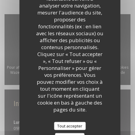
analyser votre navigation,
mesurer l'audience du site,
proposer des
fonctionnalités (ex : en lien
avec les réseaux sociaux) ou
afficher des publicités ou
contenus personnalisés.
Cliquez sur « Tout accepter
», « Tout refuser » ou «
Personnaliser » pour gérer
Pour afficher la carte interactive Waze, vous devez accepter les cookies
Waze Map (Google). Ces cookies peuvent collecter des données de
vos préférences. Vous
navigation et de localisation.
Autoriser
pouvez modifier vos choix à
tout moment en cliquant
sur l'icône représentant un
cookie en bas à gauche des
Infos pratiques
pages du site.
Horaires
Lun
-
Dim
Tout accepter
09h00 - 23h45