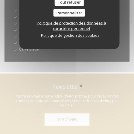
Moyens de paiement
Tout refuser
Paiement Sans Contact
Personnaliser
Paiement mobile
Politique de protection des données à
Apple Pay
caractère personnel
Eurocard/Mastercard
Politique de gestion des cookies
Visa
Espèces
Carte Bleue
Newsletter
*
Inscrivez-vous à notre lettre d'information pour recevoir des
communications personnalisées et des offres marketing par
courriel.
S'ABONNER